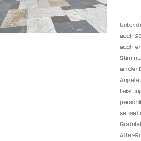
Unter d
auch 20
auch er
Stimmun
an der 
Angefeu
Leistun
persönl
sensati
Gratula
After-Ru