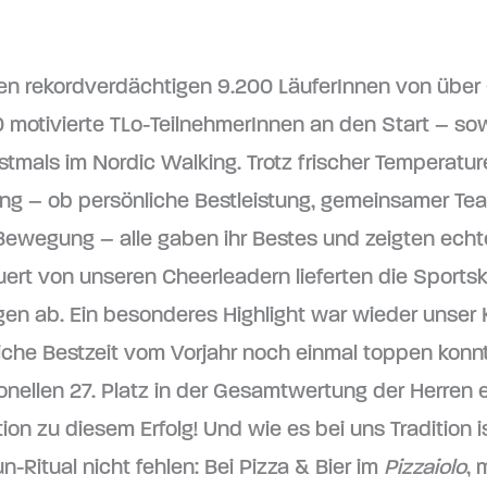
en rekordverdächtigen 9.200 LäuferInnen von übe
 motivierte TLo-TeilnehmerInnen an den Start – so
stmals im Nordic Walking. Trotz frischer Temperatu
g – ob persönliche Bestleistung, gemeinsamer Te
Bewegung – alle gaben ihr Bestes und zeigten echt
ert von unseren Cheerleadern lieferten die Sport
gen ab. Ein besonderes Highlight war wieder unser K
iche Bestzeit vom Vorjahr noch einmal toppen konn
onellen 27. Platz in der Gesamtwertung der Herren e
tion zu diesem Erfolg! Und wie es bei uns Tradition 
n-Ritual nicht fehlen: Bei Pizza & Bier im
Pizzaiolo
, 