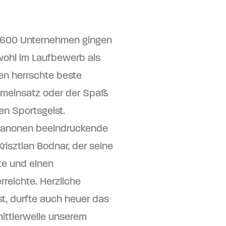
r 600 Unternehmen gingen
wohl im Laufbewerb als
ren herrschte beste
ameinsatz oder der Spaß
en Sportsgeist.
skanonen beeindruckende
risztian Bodnar, der seine
te und einen
rreichte. Herzliche
ist, durfte auch heuer das
mittlerweile unserem