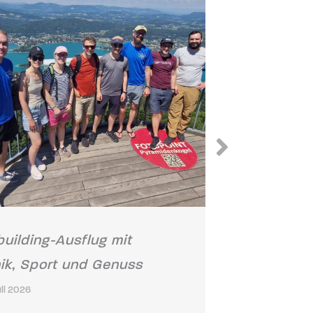
uilding-Ausflug mit
Sanierungs
ik, Sport und Genuss
bei Deutsc
uli 2026
17. Juli 2026