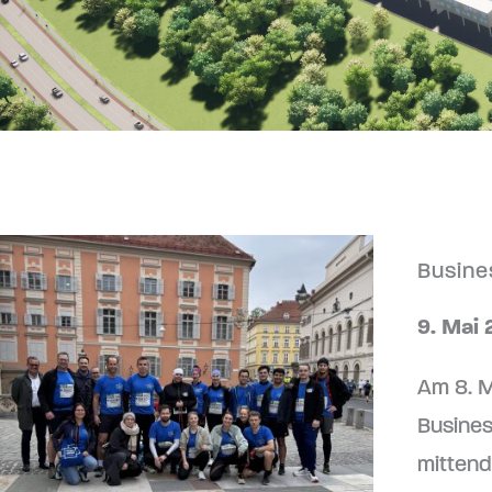
Busine
9. Mai
Am 8. M
Busines
mittendr