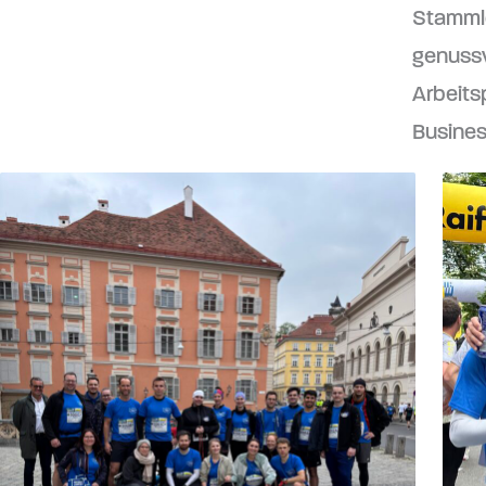
Stammlo
genussv
Arbeits
Busines