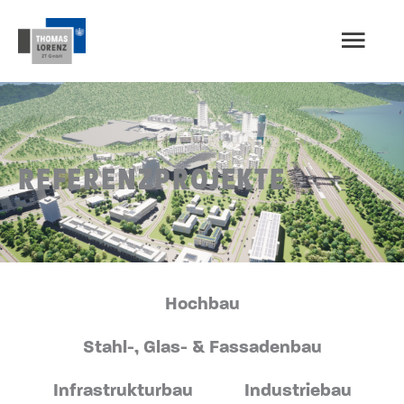
Zum
HAU
Inhalt
springen
REFERENZPROJEKTE
Hochbau
Stahl-, Glas- & Fassadenbau
Infra­strukturbau
Industriebau