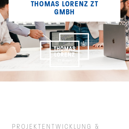
THOMAS LORENZ ZT
GMBH
PROJEKT­ENT­WICKLUNG &