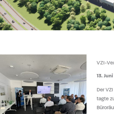
VZI-Ve
13. Jun
Der VZI
tagte z
Büroräu