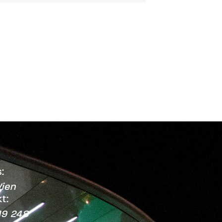
:
ien
t:
19 248