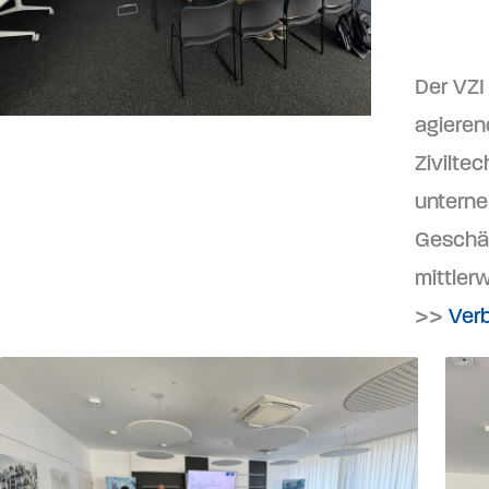
Der VZI 
agieren
Zivilte
unterne
Geschäf
mittlerw
>>
Verb