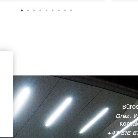
Büros
Graz, W
Kontak
+43 316 8