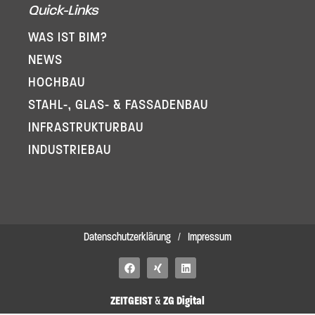
Quick-Links
WAS IST BIM?
NEWS
HOCHBAU
STAHL-, GLAS- & FASSADENBAU
INFRA­STRUKTURBAU
INDUSTRIEBAU
Datenschutzerklärung
/
Impressum
F
X
L
a
i
i
c
n
n
e
g
k
ZEITGEIST
&
ZG Digital
b
e
o
d