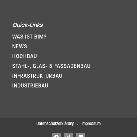
Quick-Links
WAS IST BIM?
NEWS
HOCHBAU
STAHL-, GLAS- & FASSADENBAU
INFRA­STRUKTURBAU
INDUSTRIEBAU
Datenschutzerklärung
/
Impressum
F
X
L