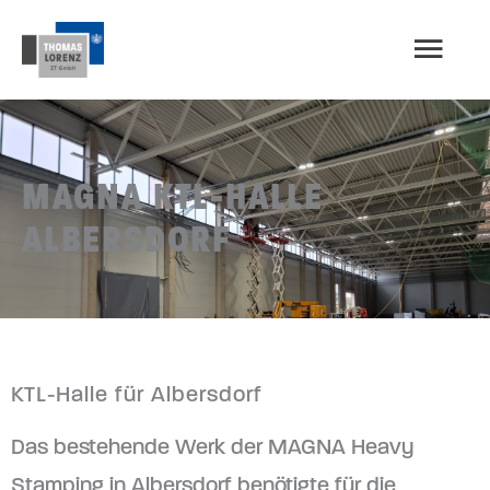
Zum
HAU
Inhalt
springen
MAGNA KTL-HALLE
ALBERSDORF
KTL-Halle für Albersdorf
Das bestehende Werk der MAGNA Heavy
Stamping in Albersdorf benötigte für die