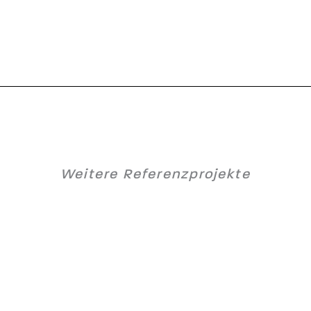
Weitere Referenzprojekte
Anton Paar Betriebsrestaurant