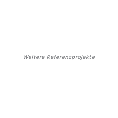
Weitere Referenzprojekte
H 34 V Waltersdorfer Brücke – A2
Südautobahn