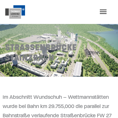
Zum
HAU
Inhalt
springen
STRASSENBRÜCKE S
TAINZBACH
Im Abschnitt Wundschuh – Wettmannstätten
wurde bei Bahn km 29.755,000 die parallel zur
Bahnstraße verlaufende Straßenbrücke FW 27