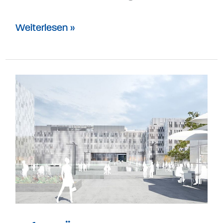
Weiterlesen »
Auftrag
ÖBA
MCG
M2