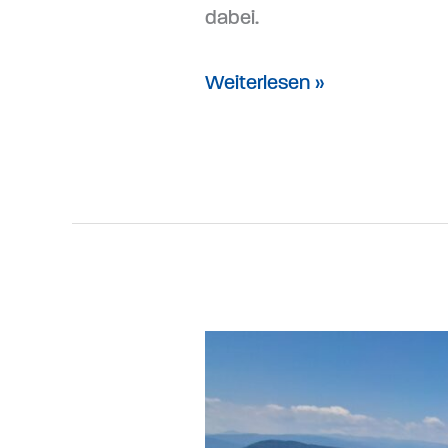
dabei.
Weiterlesen »
Teambuilding-
Ausflug
mit