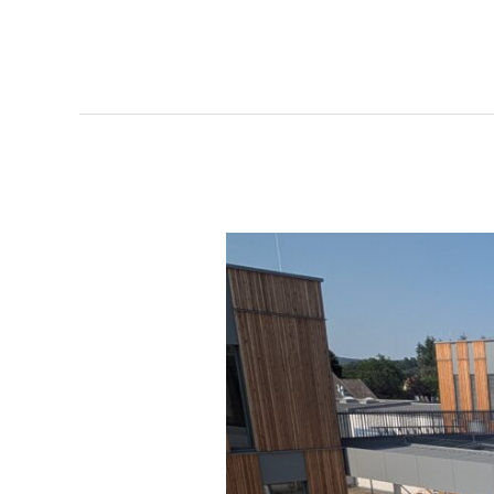
FH
Pinkafeld
–
Baustellenbesuch