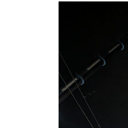
ÖBB-
Haltestelle
Flughafen
Graz-
Feldkirchen
–
Einhub
Verbindungssteg