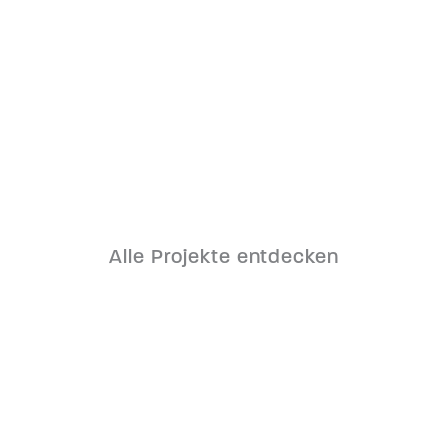
Erweiterung Anton Paar ShapeTec
Wundschuh
Alle Projekte entdecken