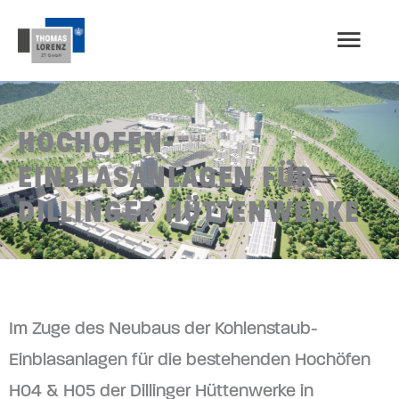
Zum
HAU
Inhalt
springen
HOCHOFEN-
EINBLASANLAGEN FÜR
DILLINGER HÜTTENWERKE
Im Zuge des Neubaus der Kohlenstaub-
Einblasanlagen für die bestehenden Hochöfen
H04 & H05 der Dillinger Hüttenwerke in