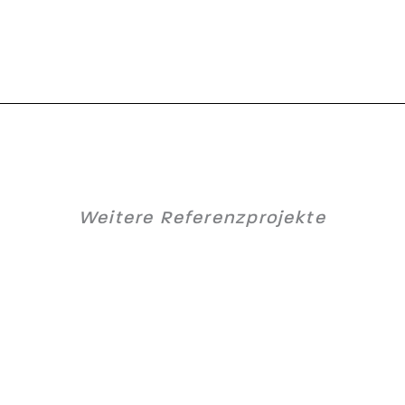
Weitere Referenzprojekte
Hallenerweiterung Aerospace Billet
P44 Kapfenberg