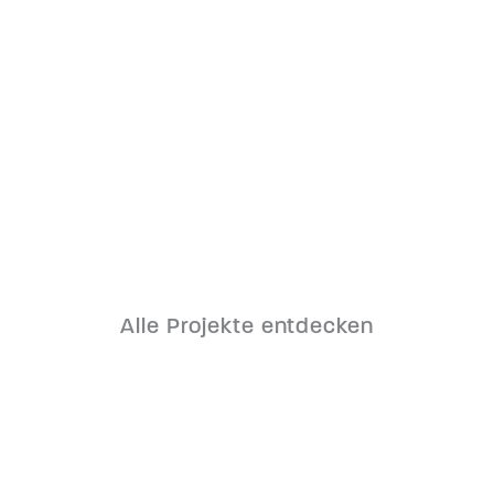
Smart City Baufeld Süd
Alle Projekte entdecken