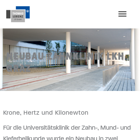
Zum
HAU
Inhalt
springen
NEUBAU ZAHNKLINIK LKH
GRAZ
Krone, Hertz und Kilonewton
Für die Universitätsklinik der Zahn-, Mund- und
Kieferheilkunde wurde ein Neubau in zwei