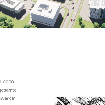
lt 2009
 gesamte
lwerk in