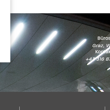
Büros
Graz, W
Kontak
+43 316 8