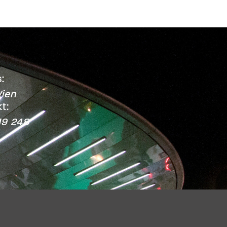
:
ien
t:
19 248