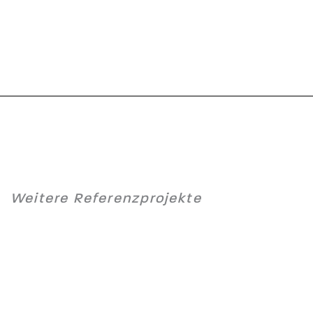
Weitere Referenzprojekte
alle
Warmwalzwerk
Allegheny