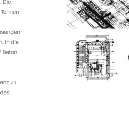
. Die
n Tonnen
chsenden
 In die
³ Beton
renz ZT
 des
© Thomas Lo