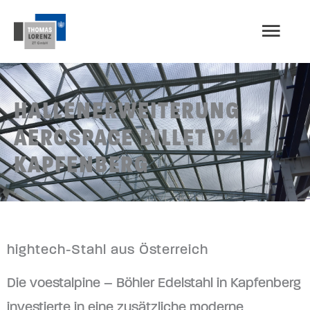
Zum
HAU
Inhalt
springen
HALLENERWEITERUNG
AEROSPACE BILLET P44
KAPFENBERG
hightech-Stahl aus Österreich
Die voestalpine – Böhler Edelstahl in Kapfenberg
investierte in eine zusätzliche moderne