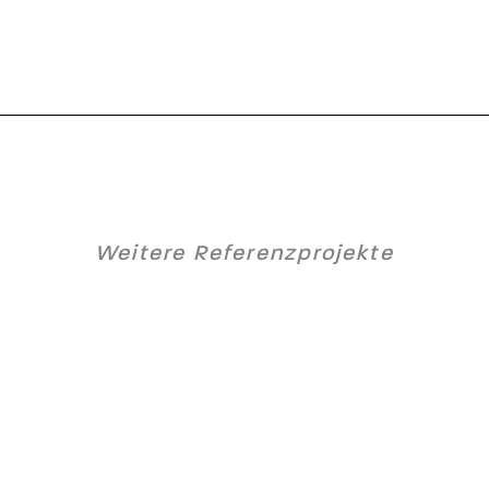
Weitere Referenzprojekte
Hallenerweiterung Aerospace Billet
P44 Kapfenberg