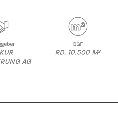
ggeber
BGF
KUR
RD. 10.500 M²
ERUNG AG