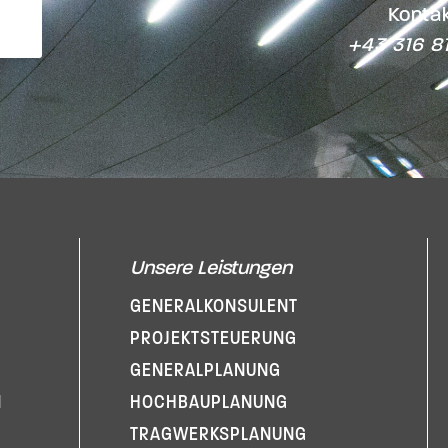
Kontak
+43 316 8
Unsere Leistungen
GENERAL­KONSULENT
PROJEKT­STEUERUNG
GENERAL­PLANUNG
N
HOCHBAUPLANUNG
TRAGWERKSPLANUNG