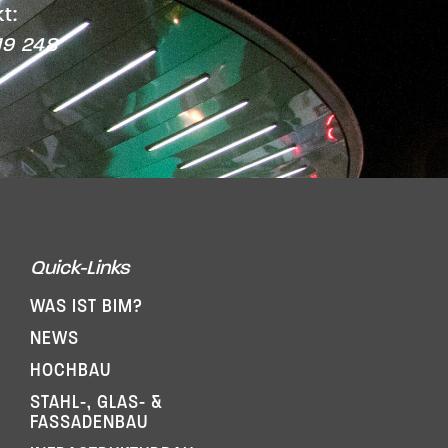
t:
19 248
Quick-Links
WAS IST BIM?
NEWS
HOCHBAU
STAHL-, GLAS- &
FASSADENBAU