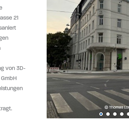
e
asse 21
aniert
igen
n
g von 3D-
ZT GmbH
eistungen
© Thomas Lo
ragt.