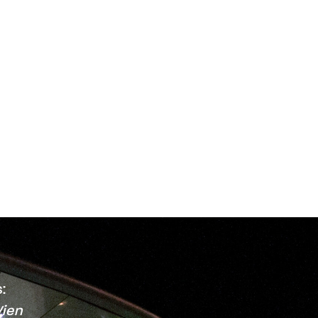
:
ien