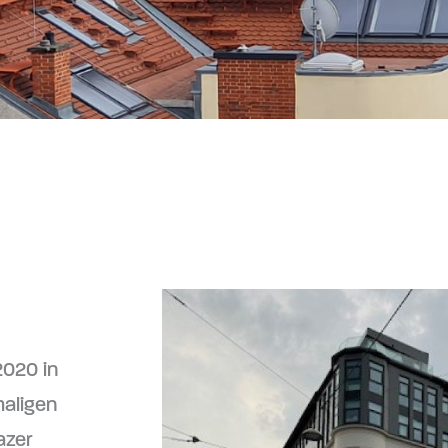
2020 in
aligen
azer