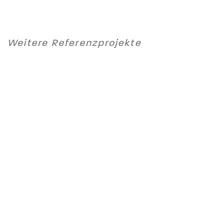
Weitere Referenzprojekte
t –
Universitätsklinikum
rg
Kiel