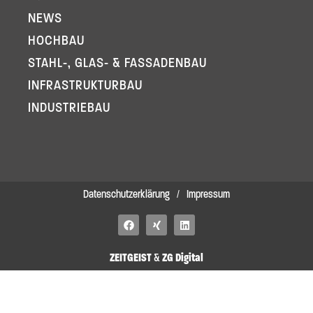
NEWS
HOCHBAU
STAHL-, GLAS- & FASSADENBAU
INFRA­STRUKTURBAU
INDUSTRIEBAU
Datenschutzerklärung
/
Impressum
F
X
L
a
i
i
c
n
n
e
g
k
ZEITGEIST
&
ZG Digital
b
e
o
d
o
i
k
n